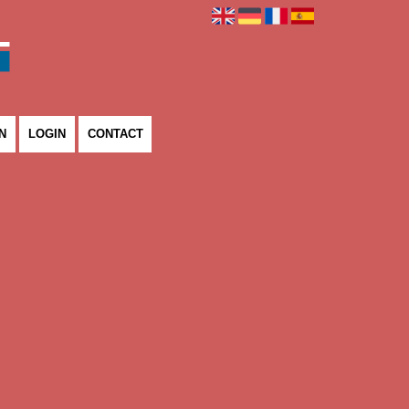
N
LOGIN
CONTACT